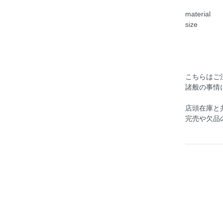
material
size ヘ
chain
こちらはご
諸般の事情
店頭在庫と
完売や欠品