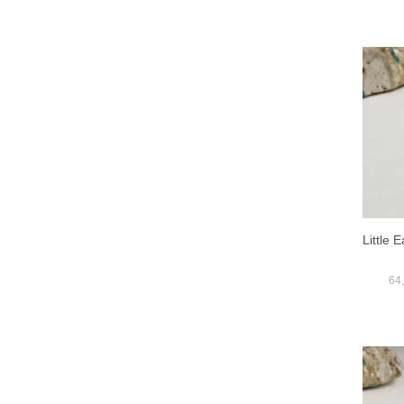
Little 
64