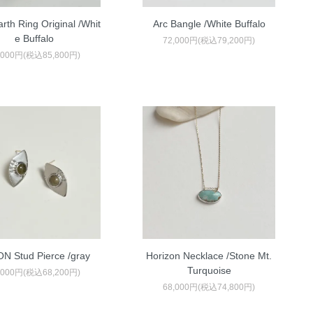
Earth Ring Original /Whit
Arc Bangle /White Buffalo
e Buffalo
72,000円(税込79,200円)
,000円(税込85,800円)
ON Stud Pierce /gray
Horizon Necklace /Stone Mt.
Turquoise
,000円(税込68,200円)
68,000円(税込74,800円)