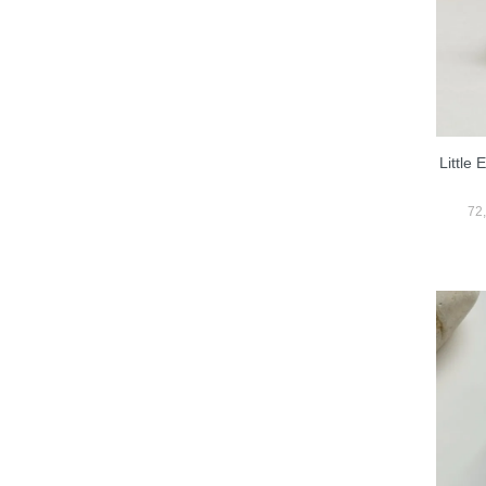
Little 
72