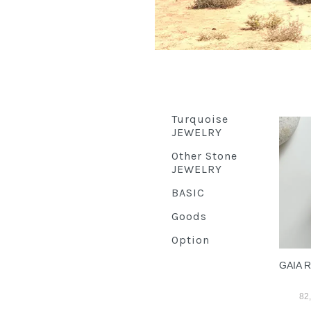
Turquoise
JEWELRY
Other Stone
JEWELRY
BASIC
Goods
Option
GAIA R
82