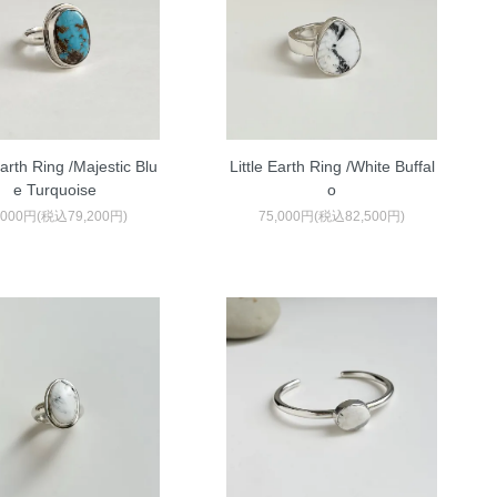
Earth Ring /Majestic Blu
Little Earth Ring /White Buffal
e Turquoise
o
,000円(税込79,200円)
75,000円(税込82,500円)