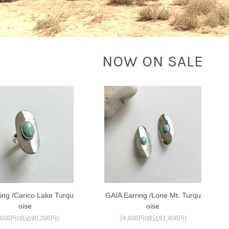
NOW ON SALE
ing /Carico Lake Turqu
GAIA Earring /Lone Mt. Turqu
oise
oise
,000円(税込90,200円)
74,000円(税込81,400円)