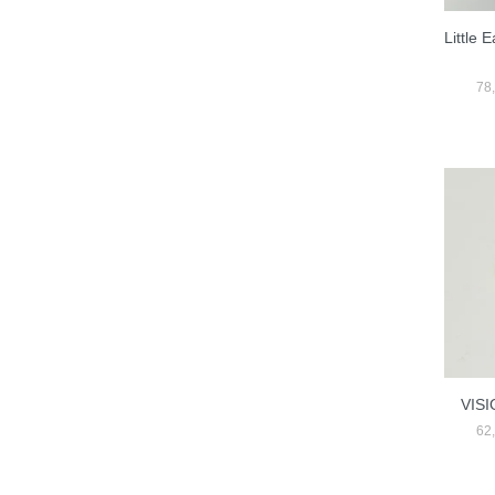
Little 
78
VISI
62